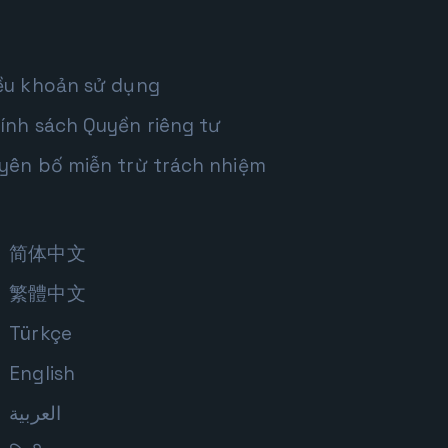
ều khoản sử dụng
ính sách Quyền riêng tư
yên bố miễn trừ trách nhiệm
简体中文
繁體中文
Türkçe
English
العربية