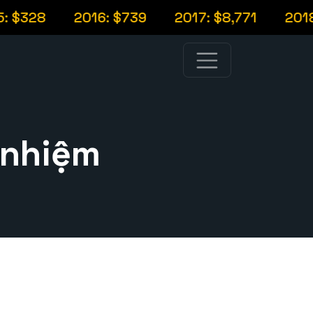
 $328
2016: $739
2017: $8,771
2018:
 nhiệm