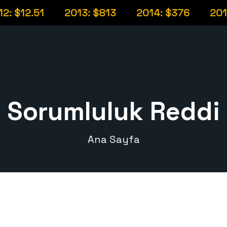
: $12.51
2013: $813
2014: $376
2015
Sorumluluk Reddi
Ana Sayfa