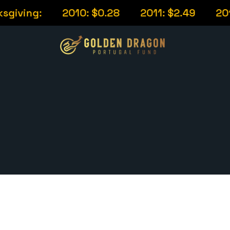
giving:
2010: $0.28
2011: $2.49
2012