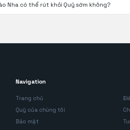
ào Nha có thể rút khỏi Quỹ sớm không?
Navigation
Trang chủ
Đi
Quỹ của chúng tôi
Ch
Bảo mật
Tu