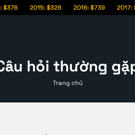
 $376
2015: $328
2016: $739
2017: $
Câu hỏi thường gặ
Trang chủ