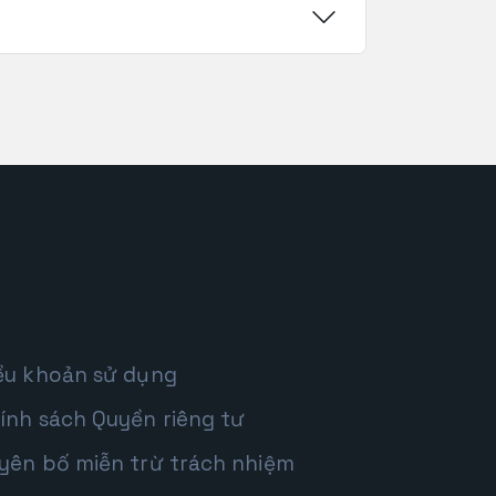
ều khoản sử dụng
ính sách Quyền riêng tư
yên bố miễn trừ trách nhiệm