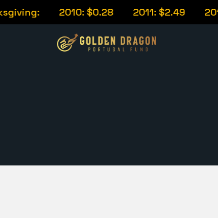
giving:
2010: $0.28
2011: $2.49
2012