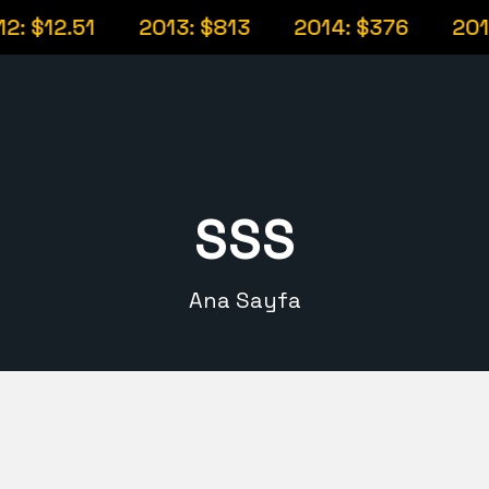
: $12.51
2013: $813
2014: $376
2015
SSS
Ana Sayfa