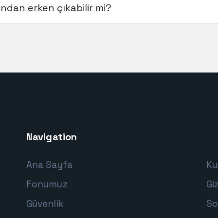
ondan erken çıkabilir mi?
Navigation
Ana Sayfa
Ku
Fonumuz
Giz
Güvenlik
So