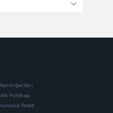
llanım Şartları
lilik Politikası
rumluluk Reddi