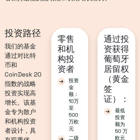
投资路径
零售
通过投
我们的基金
和机
资获得
通过对比特
构投
葡萄牙
币和
资者
居留权
CoinDesk 20
（黄金
投资
指数的战略
签
金
投资实现高
额：
证）：
10万
增长。该基
至
最低
金专为散户
500
投资
和机构投资
万欧
额为
元
者设计，具
50 万
二级
欧元