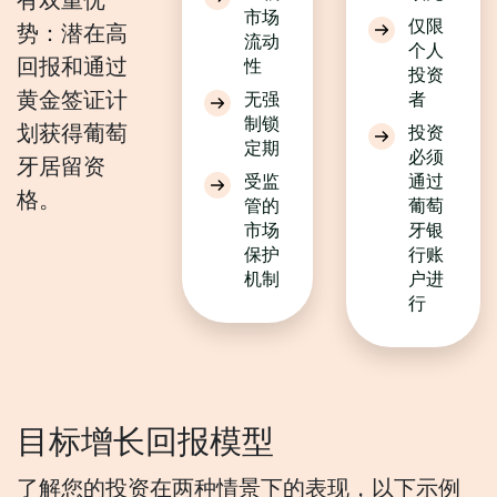
有双重优
市场
仅限
势：潜在高
流动
个人
回报和通过
性
投资
黄金签证计
无强
者
制锁
划获得葡萄
投资
定期
必须
牙居留资
受监
通过
格。
管的
葡萄
市场
牙银
保护
行账
机制
户进
行
目标增长回报模型
了解您的投资在两种情景下的表现，以下示例