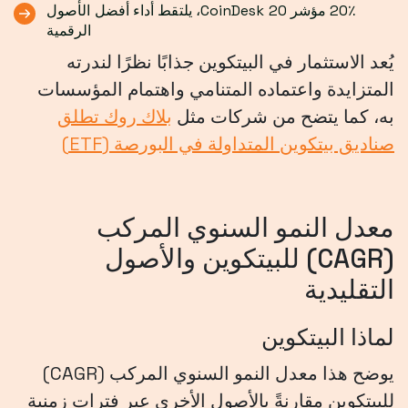
20٪ مؤشر CoinDesk 20، يلتقط أداء أفضل الأصول
الرقمية
يُعد الاستثمار في البيتكوين جذابًا نظرًا لندرته
المتزايدة واعتماده المتنامي واهتمام المؤسسات
به، كما يتضح من شركات مثل
بلاك روك تطلق
صناديق بيتكوين المتداولة في البورصة (ETF)
معدل النمو السنوي المركب
(CAGR) للبيتكوين والأصول
التقليدية
لماذا البيتكوين
يوضح هذا معدل النمو السنوي المركب (CAGR)
للبيتكوين مقارنةً بالأصول الأخرى عبر فترات زمنية