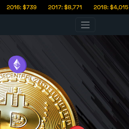
6: $739
2017: $8,771
2018: $4,015
20