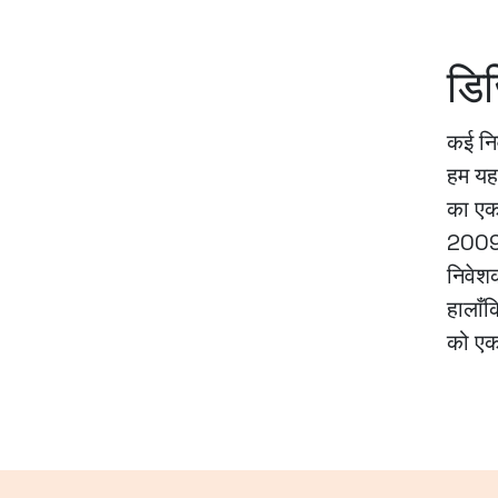
डिज
कई निव
हम यह 
का एक
2009 म
निवेश
हालाँक
को एक