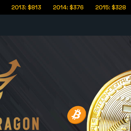
13: $813
2014: $376
2015: $328
201