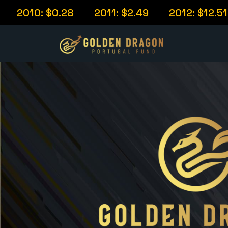
0: $0.28
2011: $2.49
2012: $12.51
20