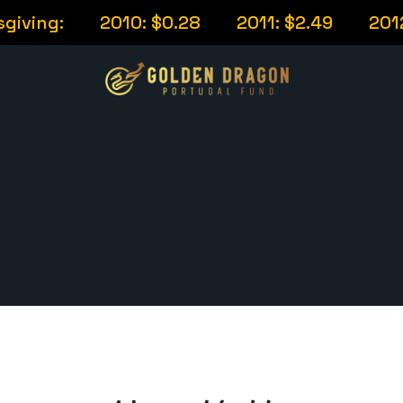
ving:
2010: $0.28
2011: $2.49
2012: 