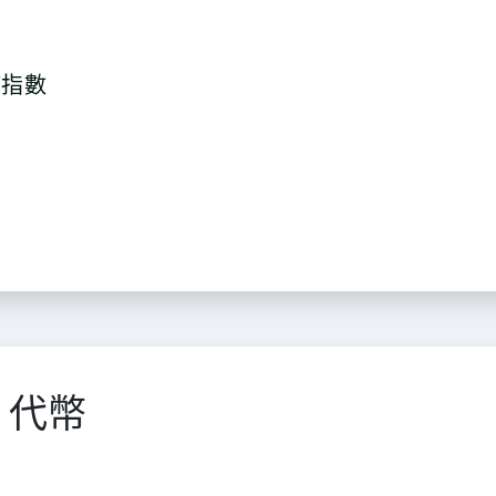
該指數
0 代幣