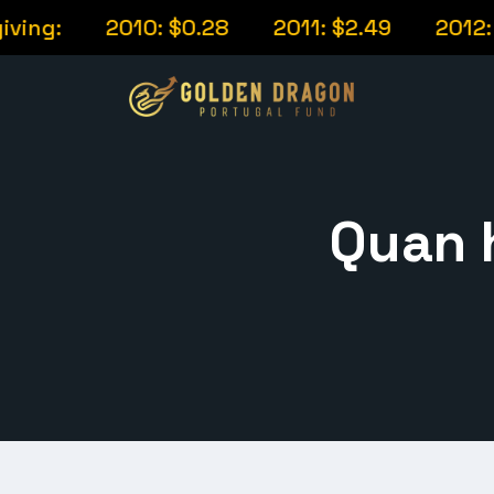
g:
2010: $0.28
2011: $2.49
2012: $12.
Quan h