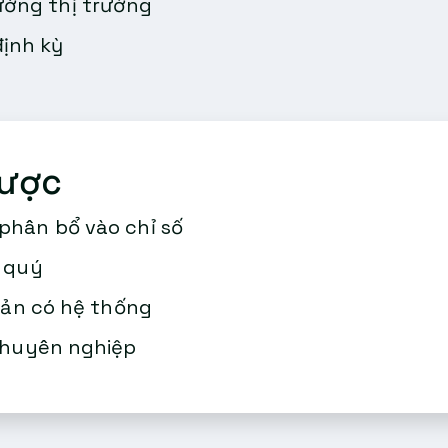
ướng thị trường
định kỳ
lược
phân bổ vào chỉ số
g quý
 sản có hệ thống
chuyên nghiệp