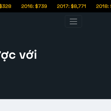
8
2016: $739
2017: $8,771
2018: $4,0
ược với