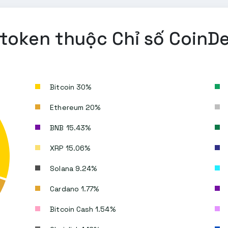
c token thuộc Chỉ số CoinD
Bitcoin 30%
Ethereum 20%
BNB 15.43%
XRP 15.06%
Solana 9.24%
Cardano 1.77%
Bitcoin Cash 1.54%