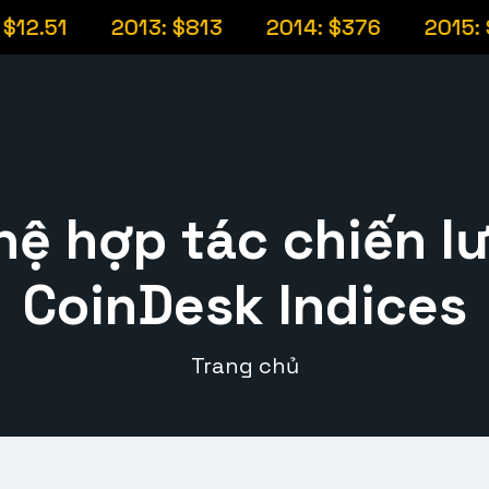
51
2013: $813
2014: $376
2015: $32
ệ hợp tác chiến l
CoinDesk Indices
Trang chủ