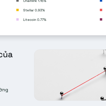
Chainlink 1.16%
Stellar 0.93%
Litecoin 0.77%
của
ường