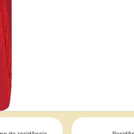
o de residência
Residên