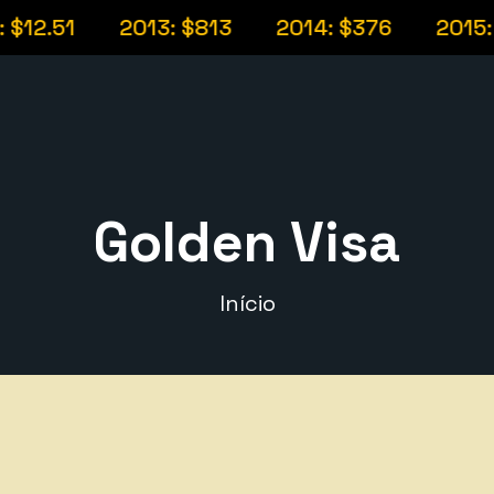
51
2013: $813
2014: $376
2015: $32
Golden Visa
Início