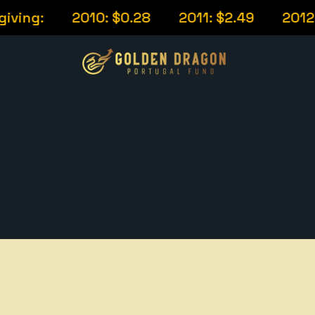
g:
2010: $0.28
2011: $2.49
2012: $12.